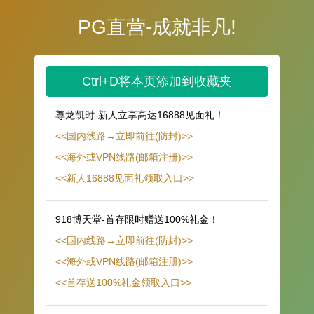
PG直营-成就非凡!
Ctrl+D将本页添加到收藏夹
尊龙凯时-新人立享高达16888见面礼！
<<国内线路→立即前往(防封)>>
<<海外或VPN线路(邮箱注册)>>
<<新人16888见面礼领取入口>>
918博天堂-首存限时赠送100%礼金！
<<国内线路→立即前往(防封)>>
<<海外或VPN线路(邮箱注册)>>
<<首存送100%礼金领取入口>>